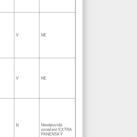
V
NE
V
NE
Neodpovídá
N
označení EXTRA
PANENSKÝ