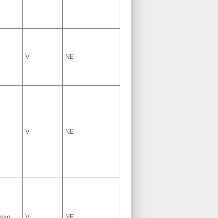
V
NE
V
NE
lsko
V
NE