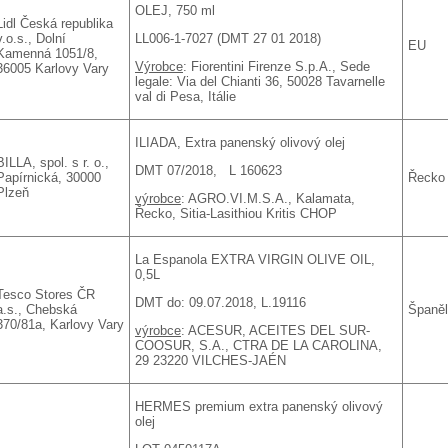
OLEJ, 750 ml
Lidl Česká republika
LL006-1-7027 (DMT 27 01 2018)
v.o.s., Dolní
EU
Kamenná 1051/8,
Výrobce
: Fiorentini Firenze S.p.A., Sede
36005 Karlovy Vary
legale: Via del Chianti 36, 50028 Tavarnelle
val di Pesa, Itálie
ILIADA, Extra panenský olivový olej
BILLA, spol. s r. o.,
DMT 07/2018, L 160623
Papírnická, 30000
Řecko
Plzeň
výrobce
: AGRO.VI.M.S.A., Kalamata,
Řecko, Sitia-Lasithiou Kritis CHOP
La Espanola EXTRA VIRGIN OLIVE OIL,
0,5L
Tesco Stores ČR
DMT do: 09.07.2018, L.19116
a.s., Chebská
Španě
370/81a, Karlovy Vary
výrobce
: ACESUR, ACEITES DEL SUR-
COOSUR, S.A., CTRA DE LA CAROLINA,
29 23220 VILCHES-JAÉN
HERMES premium extra panenský olivový
olej