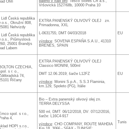
baleno v Itálii pro
: Tesco Stores ČR a.s.,
nad Ohří
Vršovická 1527/68b, 10000 Praha 10
- Lidl Česká republika
EXTRA PANENSKÝ OLIVOVÝ OLEJ zn.
v.o.s., Okružní 808,
Primadonna, XXL
25081 Nehvizdy
L-0631755; DMT 04/03/2018
EU
- Lidl Česká republika
v.o.s., Průmyslová
výrobce
: SOVENA ESPAŇA S.A.U., 41310
260, 25001 Brandýs
BRENES, SPAIN
nad Labem
EXTRA PANENSKÝ OLIVOVÝ OLEJ
Classico MONINI, 500ml
BOLTON CZECHIA,
spol. s r. o.,
DMT 12.06.2019; šarže L12FZ
EU
Zděbradská 74,
25101 Říčany
výrobce
: Monini S.p.A., S.S.3 Flaminia,
km.129, Spoleto (PG), Itálie
Bio – Extra panenský olivový olej zn.
TERRA DELYSSA
500 ml, DMT: 06/12/2018, DV: 07/12/2016,
Emco spol. s r.o.,
šarže: L16C4-917
Praha 4,
Tunis
výrobce
: CHO COMPANY, ROUTE MAHDIA
sklad HOPI s.r.o.,
Km 18, 3066 - SFAX - TUNISIE;