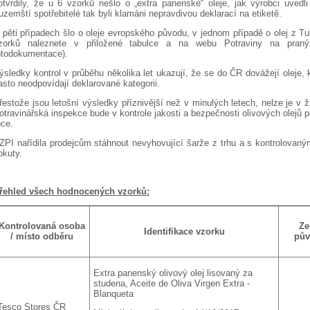
otvrdily, že u 6 vzorků nešlo o „extra panenské“ oleje, jak výrobci uvedli 
uzemští spotřebitelé tak byli klamáni nepravdivou deklarací na etiketě.
 pěti případech šlo o oleje evropského původu, v jednom případě o olej z 
zorků naleznete v přiložené tabulce a na webu Potraviny na pran
otodokumentace).
ýsledky kontrol v průběhu několika let ukazují, že se do ČR dovážejí oleje, 
asto neodpovídají deklarované kategorii.
řestože jsou letošní výsledky příznivější než v minulých letech, nelze je v
otravinářská inspekce bude v kontrole jakosti a bezpečnosti olivových olejů p
oce.
ZPI nařídila prodejcům stáhnout nevyhovující šarže z trhu a s kontrolovaným
okuty.
řehled všech hodnocených vzorků:
Kontrolovaná osoba
Z
Identifikace vzorku
/ místo odběru
pů
Extra panenský olivový olej lisovaný za
studena, Aceite de Oliva Virgen Extra -
Blanqueta
Tesco Stores ČR