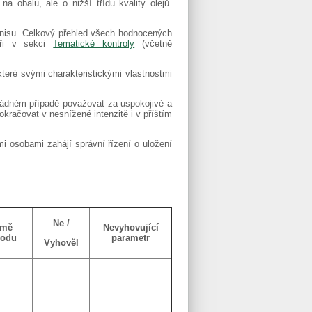
na obalu, ale o nižší třídu kvality olejů.
Tunisu. Celkový přehled všech hodnocených
ýři v sekci
Tematické kontroly
(včetně
které svými charakteristickými vlastnostmi
 žádném případě považovat za uspokojivé a
okračovat v nesnížené intenzitě i v příštím
i osobami zahájí správní řízení o uložení
Ne /
emě
Nevyhovující
vodu
parametr
Vyhověl