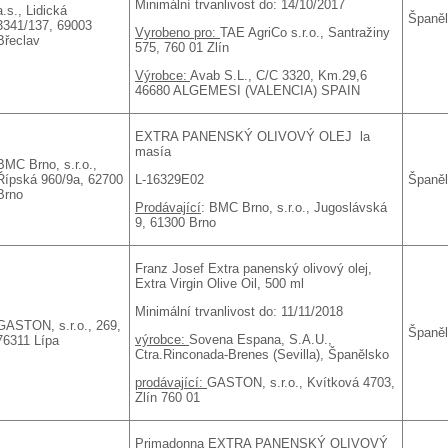
Minimální trvanlivost do: 14/10/2017
a.s., Lidická
Španě
3341/137, 69003
Vyrobeno pro:
TAE AgriCo s.r.o., Santražiny
Břeclav
575, 760 01 Zlín
Výrobce:
Avab S.L., C/C 3320, Km.29,6
46680 ALGEMESI (VALENCIA) SPAIN
EXTRA PANENSKÝ OLIVOVÝ OLEJ la
masía
BMC Brno, s.r.o.,
L-16329E02
Řípská 960/9a, 62700
Španě
Brno
Prodávající
: BMC Brno, s.r.o., Jugoslávská
9, 61300 Brno
Franz Josef Extra panenský olivový olej,
Extra Virgin Olive Oil, 500 ml
Minimální trvanlivost do: 11/11/2018
GASTON, s.r.o., 269,
Španě
výrobce:
Sovena Espana, S.A.U.,
76311 Lípa
Ctra.Rinconada-Brenes (Sevilla), Španělsko
prodávající:
GASTON, s.r.o., Kvítková 4703,
Zlín 760 01
Primadonna EXTRA PANENSKÝ OLIVOVÝ