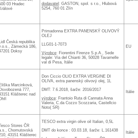
dodavatel
: GASTON, spol. s r.o., Hlubová
500 03 Hradec
5254, 760 01 Zlín
Králové
Primadonna EXTRA PANENSKÝ OLIVOVÝ
OLEJ
Lidl Česká republika
LLG01-1-7073
v.o.s., Zámecká 186,
EU
47201 Doksy
Výrobce
: Fiorentini Firenze S.p.A., Sede
legale: Via del Chianti 36, 50028 Tavarnelle
val di Pesa, Itálie
Don Ciccio OLIO EXTRA VERGINE DI
OLIVA, extra panenský olivový olej, 1L
Eliška Marcinková,
DMT: 7.6.2018, šarže: 2016/2017
Osvobozená 777,
Itálie
43151 Klášterec nad
výrobce
: Frantoio Ruta di Cannata Anna
Ohří
Valeria, C.da Cozzo Scozzaria, Castellcio
Noto( SR)
TESCO extra virgin olive oil Italian, 0,5L
Tesco Stores ČR
DMT do konce : 03.03.18, šarže: L.161438
a.s., Chomutovská
Itálie
210, 43151 Klášterec