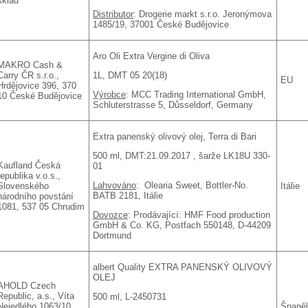
sklad
Distributor
: Drogerie markt s.r.o. Jeronýmova
1485/19, 37001 České Budějovice
Aro Oli Extra Vergine di Oliva
MAKRO Cash &
1L, DMT 05 20(18)
Carry ČR s.r.o.,
EU
Hrdějovice 396, 370
Výrobce
: MCC Trading International GmbH,
10 České Budějovice
Schluterstrasse 5, Důsseldorf, Germany
Extra panenský olivový olej, Terra di Bari
500 ml, DMT:21.09.2017 , šarže LK18U 330-
Kaufland Česká
01
republika v.o.s.,
Lahvováno
: Olearia Sweet, Bottler-No.
Slovenského
Itálie
BATB 2181, Itálie
národního povstání
1081, 537 05 Chrudim
Dovozce
: Prodávající: HMF Food production
GmbH & Co. KG, Postfach 550148, D-44209
Dortmund
albert Quality EXTRA PANENSKÝ OLIVOVÝ
OLEJ
AHOLD Czech
Republic, a.s., Víta
500 ml, L-2450731
Nejedlého 1063/10,
Španě