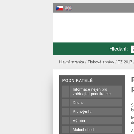
Hledání
:
Hlavní stránka
Tiskové zprávy
TZ 2017
PODNIKATELÉ
Informace nejen pro
začínající podnikatele
Dovoz
S
f
Prvovýroba
I
Výroba
d
Maloobchod
A