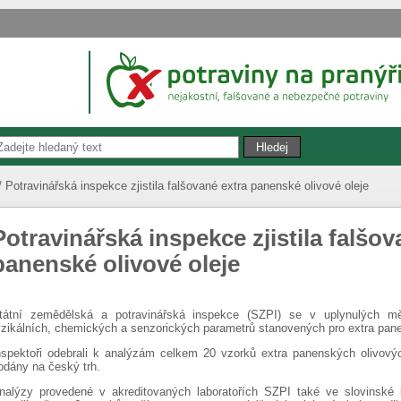
Potravinářská inspekce zjistila falšované extra panenské olivové oleje
Potravinářská inspekce zjistila falšov
panenské olivové oleje
tátní zemědělská a potravinářská inspekce (SZPI) se v uplynulých mě
yzikálních, chemických a senzorických parametrů stanovených pro extra pane
nspektoři odebrali k analýzám celkem 20 vzorků extra panenských olivový
odány na český trh.
nalýzy provedené v akreditovaných laboratořích SZPI také ve slovinské la