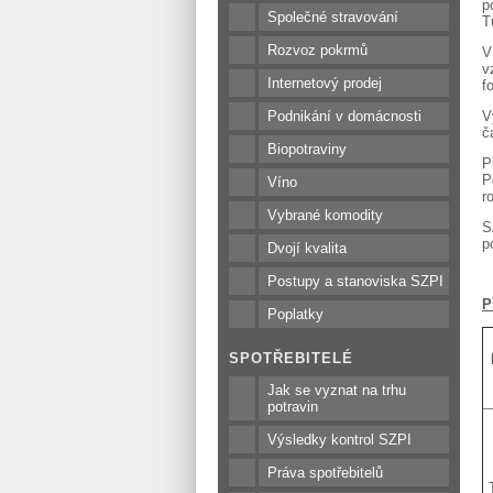
p
Společné stravování
T
Rozvoz pokrmů
V
v
Internetový prodej
f
V
Podnikání v domácnosti
č
Biopotraviny
P
P
Víno
r
Vybrané komodity
S
p
Dvojí kvalita
Postupy a stanoviska SZPI
P
Poplatky
SPOTŘEBITELÉ
Jak se vyznat na trhu
potravin
Výsledky kontrol SZPI
Práva spotřebitelů