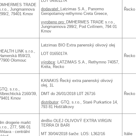
LOT 0450117A
DMHERMES TRADE
dodavatel:
Latzimas S.A., Panormo
s.r.o., Jungmannova
Řecko
Geropotamoy-rethymno Creta Greece,
299/2, 79401 Krnov
vyrobeno pro:
DMHERMES TRADE s.r.o.,
Jungmannova 299/2, Pod Cvilínem, 794 01
Krnov
Latzimas BIO Extra panenský olivový olej
HEALTH LINK s.r.o.,
LOT 0165017A
Hamerská 859/23,
Řecko
77900 Olomouc
výrobce
: LATZIMAS S.A., Rethymno 74057,
Kréta, Řecko
KANAKIS Řecký extra panenský olivový
olej, 1L
GTQ, s.r.o.,
DMT do 26/01/2018 L0T 26716
Albrechtická 2160/39,
Řecko
79401 Krnov
distributor
: GTQ, s.r.o., Staré Purkartice 14,
793 81 Hošťálkovy
dmBio OLEJ OLIVOVÝ EXTRA VIRGIN
dm drogerie markt
TERRA DI BARI
s.r.o., 277, 586 01
Jihlava - centrální
MT 30/04/2018 šarže: LOS: L362/16
Itálie