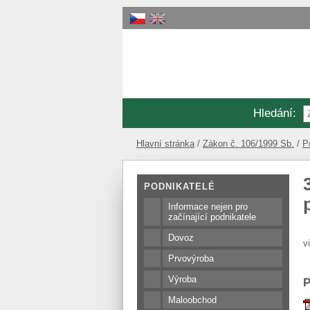
Hledání
:
Hlavní stránka
Zákon č. 106/1999 Sb.
P
PODNIKATELÉ
Informace nejen pro
začínající podnikatele
Dovoz
v
Prvovýroba
Výroba
P
Maloobchod