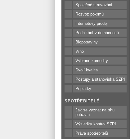
Společné stravování
Rozvoz pokrmů
Internetový prodej
Podnikání v domácnosti
Biopotraviny
Víno
Vybrané komodity
Dvojí kvalita
Postupy a stanoviska SZPI
Poplatky
SPOTŘEBITELÉ
Jak se vyznat na trhu
potravin
Výsledky kontrol SZPI
Práva spotřebitelů