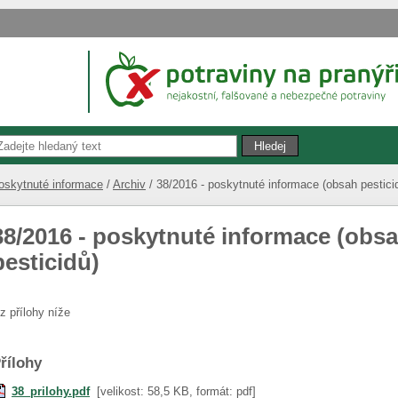
oskytnuté informace
Archiv
38/2016 - poskytnuté informace (obsah pestici
38/2016 - poskytnuté informace (obs
pesticidů)
iz přílohy níže
řílohy
38_prilohy.pdf
[velikost: 58,5 KB, formát: pdf]