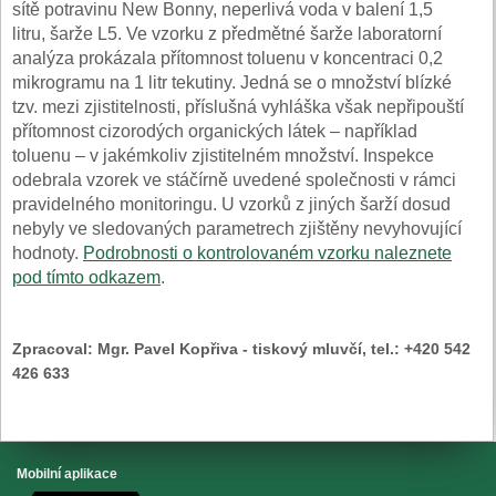
sítě potravinu New Bonny, neperlivá voda v balení 1,5
litru, šarže L5. Ve vzorku z předmětné šarže laboratorní
analýza prokázala přítomnost toluenu v koncentraci 0,2
mikrogramu na 1 litr tekutiny. Jedná se o množství blízké
tzv. mezi zjistitelnosti, příslušná vyhláška však nepřipouští
přítomnost cizorodých organických látek – například
toluenu – v jakémkoliv zjistitelném množství. Inspekce
odebrala vzorek ve stáčírně uvedené společnosti v rámci
pravidelného monitoringu. U vzorků z jiných šarží dosud
nebyly ve sledovaných parametrech zjištěny nevyhovující
hodnoty.
Podrobnosti o kontrolovaném vzorku naleznete
pod tímto odkazem
.
Zpracoval:
Mgr. Pavel Kopřiva - tiskový mluvčí, tel.: +420 542
426 633
Mobilní aplikace