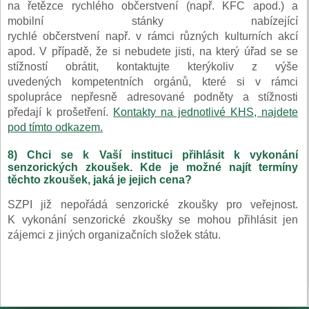
na řetězce rychlého občerstvení (např. KFC apod.) a
mobilní stánky nabízející
rychlé občerstvení např. v rámci různých kulturních akcí
apod. V případě, že si nebudete jisti, na který úřad se se
stížností obrátit, kontaktujte kterýkoliv z výše
uvedených kompetentních orgánů, které si v rámci
spolupráce nepřesně adresované podněty a stížnosti
předají k prošetření.
Kontakty na jednotlivé KHS, najdete
pod tímto odkazem.
8) Chci se k Vaší instituci přihlásit k vykonání
senzorických zkoušek. Kde je možné najít termíny
těchto zkoušek, jaká je jejich cena?
SZPI již nepořádá senzorické zkoušky pro veřejnost.
K vykonání senzorické zkoušky se mohou přihlásit jen
zájemci z jiných organizačních složek státu.