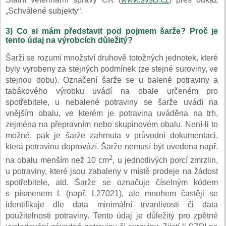
„Schválené subjekty“.
3) Co si mám představit pod pojmem šarže? Proč je
tento údaj na výrobcích důležitý?
Šarží se rozumí množství druhově totožných jednotek, které
byly vyrobeny za stejných podmínek (ze stejné suroviny, ve
stejnou dobu). Označení šarže se u balené potraviny a
tabákového výrobku uvádí na obale určeném pro
spotřebitele, u nebalené potraviny se šarže uvádí na
vnějším obalu, ve kterém je potravina uváděna na trh,
zejména na přepravním nebo skupinovém obalu. Není-li to
možné, pak je šarže zahrnuta v průvodní dokumentaci,
která potravinu doprovází. Šarže nemusí být uvedena např.
2
na obalu menším než 10 cm
, u jednotlivých porcí zmrzlin,
u potraviny, které jsou zabaleny v místě prodeje na žádost
spotřebitele, atd. Šarže se označuje číselným kódem
s písmenem L (např. L27021), ale mnohem častěji se
identifikuje dle data minimální trvanlivosti či data
použitelnosti potraviny. Tento údaj je důležitý pro zpětné