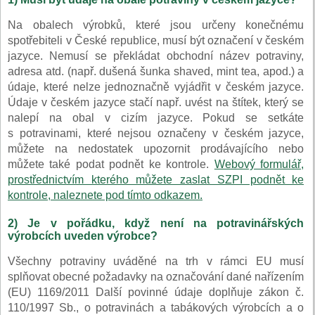
Na obalech výrobků, které jsou určeny konečnému
spotřebiteli v České republice, musí být označení v českém
jazyce. Nemusí se překládat obchodní název potraviny,
adresa atd. (např. dušená šunka shaved, mint tea, apod.) a
údaje, které nelze jednoznačně vyjádřit v českém jazyce.
Údaje v českém jazyce stačí např. uvést na štítek, který se
nalepí na obal v cizím jazyce. Pokud se setkáte
s potravinami, které nejsou označeny v českém jazyce,
můžete na nedostatek upozornit prodávajícího nebo
můžete také podat podnět ke kontrole.
Webový formulář,
prostřednictvím kterého můžete zaslat SZPI podnět ke
kontrole, naleznete pod tímto odkazem.
2) Je v pořádku, když není na potravinářských
výrobcích uveden výrobce?
Všechny potraviny uváděné na trh v rámci EU musí
splňovat obecné požadavky na označování dané nařízením
(EU) 1169/2011 Další povinné údaje doplňuje zákon č.
110/1997 Sb., o potravinách a tabákových výrobcích a o