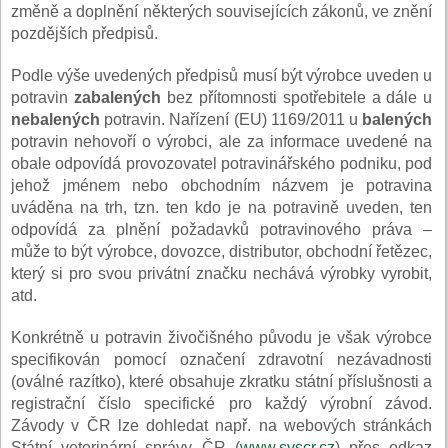
změně a doplnění některých souvisejících zákonů, ve znění
pozdějších předpisů.
Podle výše uvedených předpisů musí být výrobce uveden u
potravin
zabalených
bez přítomnosti spotřebitele a dále u
nebalených
potravin. Nařízení (EU) 1169/2011 u
balených
potravin nehovoří o výrobci, ale za informace uvedené na
obale odpovídá provozovatel potravinářského podniku, pod
jehož jménem nebo obchodním názvem je potravina
uváděna na trh, tzn. ten kdo je na potravině uveden, ten
odpovídá za plnění požadavků potravinového práva –
může to být výrobce, dovozce, distributor, obchodní řetězec,
který si pro svou privátní značku nechává výrobky vyrobit,
atd.
Konkrétně u potravin živočišného původu je však výrobce
specifikován pomocí označení zdravotní nezávadnosti
(oválné razítko), které obsahuje zkratku státní příslušnosti a
registrační číslo specifické pro každý výrobní závod.
Závody v ČR lze dohledat např. na webových stránkách
Státní veterinární správy ČR (
www.svscr.cz
) přes odkaz