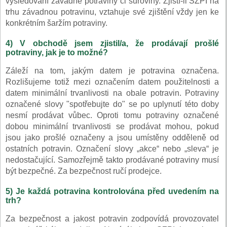
vysledování závadné potraviny či suroviny. Zjistí-li SZPI na
trhu závadnou potravinu, vztahuje své zjištění vždy jen ke
konkrétním šaržím potraviny.
4) V obchodě jsem zjistil/a, že prodávají prošlé
potraviny, jak je to možné?
Záleží na tom, jakým datem je potravina označena.
Rozlišujeme totiž mezi označením datem použitelnosti a
datem minimální trvanlivosti na obale potravin. Potraviny
označené slovy "spotřebujte do" se po uplynutí této doby
nesmí prodávat vůbec. Oproti tomu potraviny označené
dobou minimální trvanlivosti se prodávat mohou, pokud
jsou jako prošlé označeny a jsou umístěny odděleně od
ostatních potravin. Označení slovy „akce“ nebo „sleva“ je
nedostačující. Samozřejmě takto prodávané potraviny musí
být bezpečné. Za bezpečnost ručí prodejce.
5) Je každá potravina kontrolována před uvedením na
trh?
Za bezpečnost a jakost potravin zodpovídá provozovatel