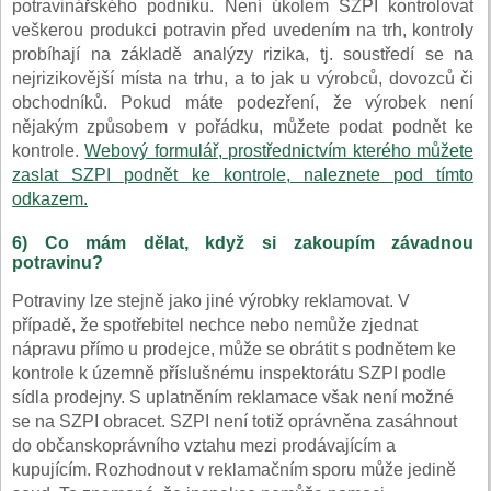
potravinářského podniku. Není úkolem SZPI kontrolovat
veškerou produkci potravin před uvedením na trh, kontroly
probíhají na základě analýzy rizika, tj. soustředí se na
nejrizikovější místa na trhu, a to jak u výrobců, dovozců či
obchodníků. Pokud máte podezření, že výrobek není
nějakým způsobem v pořádku, můžete podat podnět ke
kontrole.
Webový formulář, prostřednictvím kterého můžete
zaslat SZPI podnět ke kontrole, naleznete pod tímto
odkazem.
6) Co mám dělat, když si zakoupím závadnou
potravinu?
Potraviny lze stejně jako jiné výrobky reklamovat. V
případě, že spotřebitel nechce nebo nemůže zjednat
nápravu přímo u prodejce, může se obrátit s podnětem ke
kontrole k územně příslušnému inspektorátu SZPI podle
sídla prodejny. S uplatněním reklamace však není možné
se na SZPI obracet. SZPI není totiž oprávněna zasáhnout
do občanskoprávního vztahu mezi prodávajícím a
kupujícím. Rozhodnout v reklamačním sporu může jedině