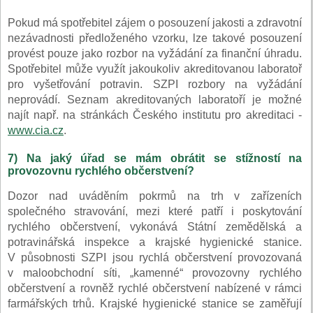
Pokud má spotřebitel zájem o posouzení jakosti a zdravotní
nezávadnosti předloženého vzorku, lze takové posouzení
provést pouze jako rozbor na vyžádání za finanční úhradu.
Spotřebitel může využít jakoukoliv akreditovanou laboratoř
pro vyšetřování potravin. SZPI rozbory na vyžádání
neprovádí. Seznam akreditovaných laboratoří je možné
najít např. na stránkách Českého institutu pro akreditaci -
www.cia.cz
.
7) Na jaký úřad se mám obrátit se stížností na
provozovnu rychlého občerstvení?
Dozor nad uváděním pokrmů na trh v zařízeních
společného stravování, mezi které patří i poskytování
rychlého občerstvení, vykonává Státní zemědělská a
potravinářská inspekce a krajské hygienické stanice.
V působnosti SZPI jsou rychlá občerstvení provozovaná
v maloobchodní síti, „kamenné“ provozovny rychlého
občerstvení a rovněž rychlé občerstvení nabízené v rámci
farmářských trhů. Krajské hygienické stanice se zaměřují