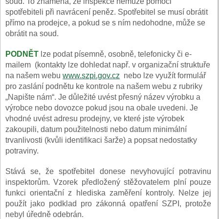
soud. To znamená, že inspekce nemůže pomoci
spotřebiteli při navrácení peněz. Spotřebitel se musí obrátit
přímo na prodejce, a pokud se s ním nedohodne, může se
obrátit na soud.
PODNĚT
lze podat písemně, osobně, telefonicky či e-
mailem (kontakty lze dohledat např. v organizační struktuře
na našem webu
www.szpi.gov.cz
nebo lze využít formulář
pro zaslání podnětu ke kontrole na našem webu z rubriky
„Napište nám“. Je důležité uvést přesný název výrobku a
výrobce nebo dovozce pokud jsou na obale uvedeni. Je
vhodné uvést adresu prodejny, ve které jste výrobek
zakoupili, datum použitelnosti nebo datum minimální
trvanlivosti (kvůli identifikaci šarže) a popsat nedostatky
potraviny.
Stává se, že spotřebitel donese nevyhovující potravinu
inspektorům. Vzorek předložený stěžovatelem plní pouze
funkci orientační z hlediska zaměření kontroly. Nelze jej
použít jako podklad pro zákonná opatření SZPI, protože
nebyl úředně odebrán.