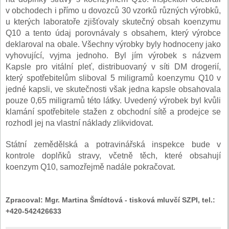
v obchodech i přímo u dovozců 30 vzorků různých výrobků,
u kterých laboratoře zjišťovaly skutečný obsah koenzymu
Q10 a tento údaj porovnávaly s obsahem, který výrobce
deklaroval na obale. Všechny výrobky byly hodnoceny jako
vyhovující, vyjma jednoho. Byl jím výrobek s názvem
Kapsle pro vitální pleť, distribuovaný v síti DM drogerií,
který spotřebitelům sliboval 5 miligramů koenzymu Q10 v
jedné kapsli, ve skutečnosti však jedna kapsle obsahovala
pouze 0,65 miligramů této látky. Uvedený výrobek byl kvůli
klamání spotřebitele stažen z obchodní sítě a prodejce se
rozhodl jej na vlastní náklady zlikvidovat.
Státní zemědělská a potravinářská inspekce bude v
kontrole doplňků stravy, včetně těch, které obsahují
koenzym Q10, samozřejmě nadále pokračovat.
Zpracoval:
Mgr. Martina Šmídtová - tisková mluvčí SZPI, tel.:
+420-542426633