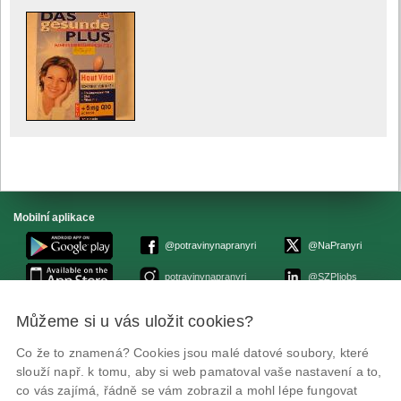
Mobilní aplikace
@potravinynapranyri
@NaPranyri
potravinynapranyri
@SZPIjobs
Můžeme si u vás uložit cookies?
© Státní zemědělská a potravinářská inspekce 2026.
Květná 15, 603 00 Brno,
epodatelna
szpi.gov.cz
Co že to znamená? Cookies jsou malé datové soubory, které
ID datové schránky: avraiqg
slouží např. k tomu, aby si web pamatoval vaše nastavení a to,
IČO: 75014149, DIČ: CZ75014149
co vás zajímá, řádně se vám zobrazil a mohl lépe fungovat
Prohlášení o přístupnosti
|
Zásady ochrany soukromí