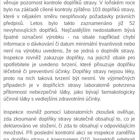
věnuje pozornost kontrole doplňků stravy. V loňském roce
bylo na základě cílené kontroly zjištěno 103 doplňků stravy,
které v nějakém směru nesplňovaly požadavky právních
předpisů. Letos bylo takto zaznamenáno již 52
nevyhovujících doplňků. Nejčastějším nedostatkem bývá
špatné označení výrobku - na obale například chybí
informace o dávkování či datum minimální trvanlivosti nebo
není na výrobku uvedeno, že se jedná o doplněk stravy.
Inspekce rovněž zakazuje doplňky, na jejichž obale pro
spotřebitele je uvedeno tvrzení, které přisuzuje doplňku
léčebné či preventivní účinky. Doplňky stravy nejsou léky,
proto na nich taková tvrzení být nesmí. Ve výjimečných
případech je v doplňcích stravy laboratorně potvrzena
přítomnost nebezpečné látky, jako bývají farmakologicky
účinné látky s vedlejšími zdravotními účinky.
Inspekce rovněž pomocí laboratorních zkoušek ověřuje,
zda zkoumané doplňky stravy skutečně obsahují to, co je
deklarováno ve složení, či zda to obsahují v odpovídajícím
množství. Při poslední kontrolní akci se inspekce zaměřila
na doplňky stravy s koenzymem Q10. Inspektoři odebrali