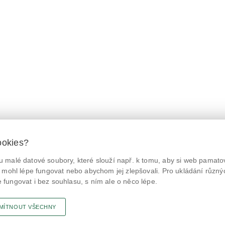
ookies?
 malé datové soubory, které slouží např. k tomu, aby si web pamatov
© Státní zemědělská a potravinářská inspekce 2026.
@NaPranyri
Květná 15, 603 00 Brno,
epodatelna
szpi.gov.cz
 mohl lépe fungovat nebo abychom jej zlepšovali. Pro ukládání různý
ID datové schránky: avraiqg
fungovat i bez souhlasu, s ním ale o něco lépe.
@SZPIjobs
IČO: 75014149, DIČ: CZ75014149
Prohlášení o přístupnosti
|
Zásady ochrany soukromí
MÍTNOUT VŠECHNY