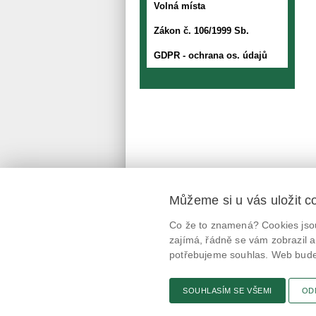
Volná místa
Zákon č. 106/1999 Sb.
GDPR - ochrana os. údajů
Můžeme si u vás uložit c
Mobilní aplikace
Co že to znamená? Cookies jsou
@potravinynapranyri
zajímá, řádně se vám zobrazil a
potřebujeme souhlas. Web bude 
potravinynapranyri
SOUHLASÍM SE VŠEMI
OD