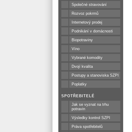
Společné stravování
Rozvoz pokrmů
Internetový prodej
Podnikání v domácnosti
Biopotraviny
Víno
Vybrané komodity
Dvojí kvalita
Postupy a stanoviska SZPI
Poplatky
SPOTŘEBITELÉ
Jak se vyznat na trhu
potravin
Výsledky kontrol SZPI
Práva spotřebitelů