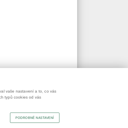
Textová verze
al vaše nastavení a to, co vás
Připomínky
ch typů cookies od vás
Novinky
Odkaz
RSS kanál
Tisk stránky
PODROBNÉ NASTAVENÍ