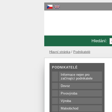
Hledání
:
Hlavní stránka
Podnikatelé
PODNIKATELÉ
Informace nejen pro
začínající podnikatele
Dovoz
Prvovýroba
Výroba
Maloobchod