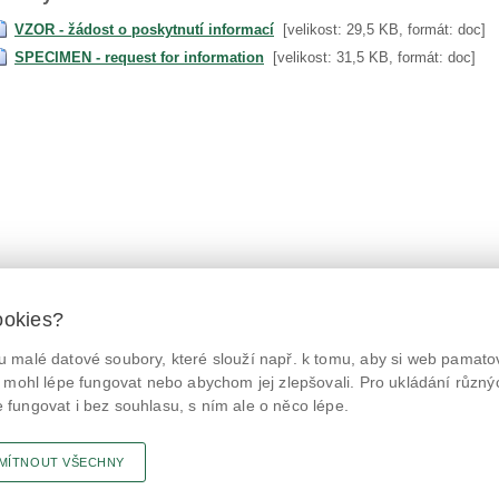
VZOR - žádost o poskytnutí informací
[velikost: 29,5 KB, formát: doc]
SPECIMEN - request for information
[velikost: 31,5 KB, formát: doc]
ookies?
 malé datové soubory, které slouží např. k tomu, aby si web pamatov
© Státní zemědělská a potravinářská inspekce 2026.
@NaPranyri
Květná 15, 603 00 Brno,
epodatelna
szpi.gov.cz
 mohl lépe fungovat nebo abychom jej zlepšovali. Pro ukládání různý
ID datové schránky: avraiqg
fungovat i bez souhlasu, s ním ale o něco lépe.
@SZPIjobs
IČO: 75014149, DIČ: CZ75014149
Prohlášení o přístupnosti
|
Zásady ochrany soukromí
MÍTNOUT VŠECHNY