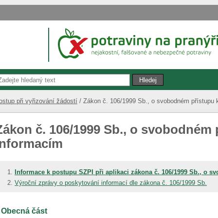
ostup při vyřizování žádostí
Zákon č. 106/1999 Sb., o svobodném přístupu 
Zákon č. 106/1999 Sb., o svobodném 
informacím
Informace k postupu SZPI při aplikaci zákona č. 106/1999 Sb., o 
Výroční zprávy o poskytování informací dle zákona č. 106/1999 Sb.
. Obecná část