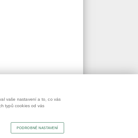
Textová verze
al vaše nastavení a to, co vás
Připomínky
ch typů cookies od vás
Novinky
Odkaz
RSS kanál
Tisk stránky
PODROBNÉ NASTAVENÍ