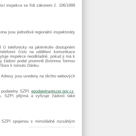
nci inspekce se řídí zákonem č. 106/1999
a jsou jednotlivé regionální inspektoráty
I či telefonicky na jakémkoliv dostupném
 telefonní číslo na oddělení komunikace
kytuje inspekce neodkladně, pokud ji má k
by žádost podal písemně (listinnou formou
říloze k tomuto článku.
. Adresy jsou uvedeny na těchto webových
ké podatelny SZPI
epodatelna
szpi.gov.cz
.
. SZPI přijímá a vyřizuje žádosti také
e SZPI spojenou s mimořádně rozsáhlým
.................