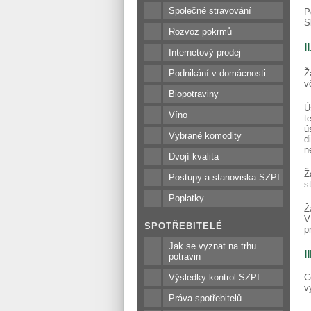
Společné stravování
P
S
Rozvoz pokrmů
I
Internetový prodej
Podnikání v domácnosti
Ž
v
Biopotraviny
Ú
Víno
t
ú
Vybrané komodity
d
n
Dvojí kvalita
Ž
Postupy a stanoviska SZPI
s
Poplatky
Ž
V
SPOTŘEBITELÉ
p
Jak se vyznat na trhu
I
potravin
Výsledky kontrol SZPI
C
Práva spotřebitelů
……