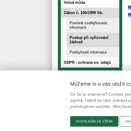
Volná místa
Zákon č. 106/1999 Sb.
Povinně zveřejňované
informace
Postup při vyřizování
žádostí
Poskytnuté informace
GDPR - ochrana os. údajů
Můžeme si u vás uložit c
Mobilní aplikace
Co že to znamená? Cookies jsou
@potravinynapranyri
zajímá, řádně se vám zobrazil a
potřebujeme souhlas. Web bude 
potravinynapranyri
SOUHLASÍM SE VŠEMI
OD