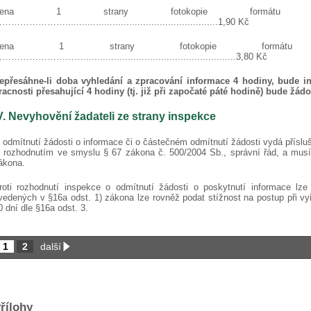
Cena 1 strany fotokopie formátu A4 ………
………………….......................................................1,90 Kč
Cena 1 strany fotokopie formátu A3 ……
……………………….......................................................3,80 Kč
epřesáhne-li doba vyhledání a zpracování informace 4 hodiny, bude i
racnosti přesahující 4 hodiny (tj. již při započaté páté hodině) bude žá
V. Nevyhovění žadateli ze strany inspekce
 odmítnutí žádosti o informace či o částečném odmítnutí žádosti vydá přísluš
e rozhodnutím ve smyslu § 67 zákona č. 500/2004 Sb., správní řád, a musí 
ákona.
roti rozhodnutí inspekce o odmítnutí žádosti o poskytnutí informace lz
vedených v §16a odst. 1) zákona lze rovněž podat stížnost na postup při vyř
0 dní dle §16a odst. 3.
1
2
další
řílohy