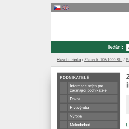
Hledání
:
Hlavní stránka
Zákon č. 106/1999 Sb.
P
PODNIKATELÉ
Informace nejen pro
začínající podnikatele
Dovoz
Prvovýroba
Výroba
I
Maloobchod