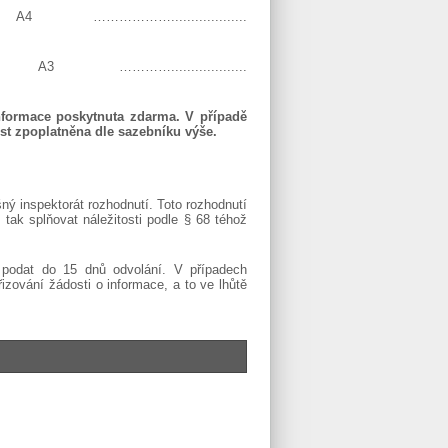
………...................
……...................
nformace poskytnuta zdarma. V případě
dost zpoplatněna dle sazebníku výše.
ný inspektorát rozhodnutí. Toto rozhodnutí
tak splňovat náležitosti podle § 68 téhož
e podat do 15 dnů odvolání. V případech
izování žádosti o informace, a to ve lhůtě