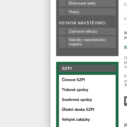
Blokované weby
…
Hoaxy
OSTATNÍ NÁVŠTĚVNÍCI
…
Zajímavé odkazy
N
p
Nabídky nepotřebného
majetku
I
O
j
z
SZPI
P
Činnost SZPI
u
3
Tiskové zprávy
Souhrnné zprávy
Úřední deska SZPI
Veřejné zakázky
P