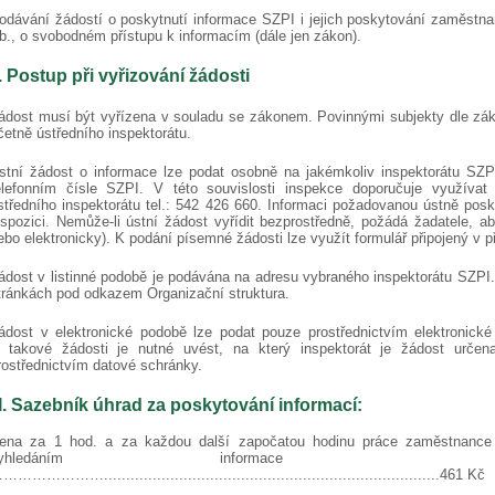
odávání žádostí o poskytnutí informace SZPI i jejich poskytování zaměstna
b., o svobodném přístupu k informacím (dále jen zákon).
I. Postup při vyřizování žádosti
ádost musí být vyřízena v souladu se zákonem. Povinnými subjekty dle zákon
četně ústředního inspektorátu.
stní žádost o informace lze podat osobně na jakémkoliv inspektorátu SZP
elefonním čísle SZPI. V této souvislosti inspekce doporučuje využívat
středního inspektorátu tel.: 542 426 660. Informaci požadovanou ústně pos
ispozici. Nemůže-li ústní žádost vyřídit bezprostředně, požádá žadatele, a
ebo elektronicky). K podání písemné žádosti lze využít formulář připojený v p
ádost v listinné podobě je podávána na adresu vybraného inspektorátu SZPI
tránkách pod odkazem Organizační struktura.
ádost v elektronické podobě lze podat pouze prostřednictvím elektronic
 takové žádosti je nutné uvést, na který inspektorát je žádost určena
rostřednictvím datové schránky.
II. Sazebník úhrad za poskytování informací:
ena za 1 hod. a za každou další započatou hodinu práce zaměstnanc
vyhledáním informace ………………..
………………............................................................................461 Kč