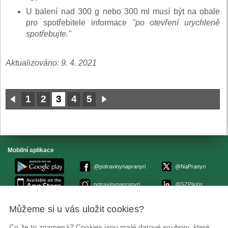
U balení nad 300 g nebo 300 ml musí být na obale
pro spotřebitele informace
"po otevření urychleně
spotřebujte."
Aktualizováno: 9. 4. 2021
1
2
3
4
5
Mobilní aplikace
@potravinynapranyri
@NaPranyri
potravinynapranyri
@SZPIjobs
Můžeme si u vás uložit cookies?
© Státní zemědělská a potravinářská inspekce 2026.
Květná 15, 603 00 Brno,
epodatelna
szpi.gov.cz
Co že to znamená? Cookies jsou malé datové soubory, které