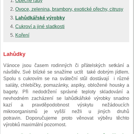
Obecné rady
Ovoce, zelenina, brambory, exotické ořechy, citrusy
Lahůdkářské výrobky
Cukroví a jiné sladkosti
Koření
Lahůdky
Vánoce jsou časem rodinných či přátelských setkání a
návštěv. Své blízké se snažíme uctít také dobrým jídlem.
Spolu s cukrovím se na sváteční stůl dostávají i různé
saláty, chlebíčky, pomazánky, aspiky, obložené housky a
bagety. Při nedodržení správné teploty skladování a
nevhodném zacházení se lahůdkářské výrobky snadno
kazí a pravděpodobnost výskytu nežádoucích
mikroorganismů je vyšší nežli u jiných druhů
potravin. Doporučujeme proto věnovat výběru těchto
výrobků maximální pozornost.