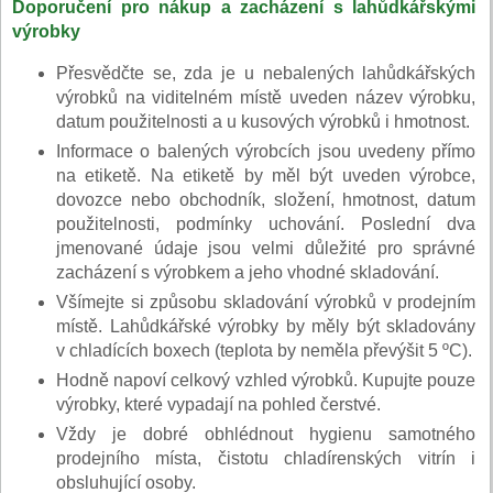
Doporučení pro nákup a zacházení s lahůdkářskými
výrobky
Přesvědčte se, zda je u nebalených lahůdkářských
výrobků na viditelném místě uveden název výrobku,
datum použitelnosti a u kusových výrobků i hmotnost.
Informace o balených výrobcích jsou uvedeny přímo
na etiketě. Na etiketě by měl být uveden výrobce,
dovozce nebo obchodník, složení, hmotnost, datum
použitelnosti, podmínky uchování. Poslední dva
jmenované údaje jsou velmi důležité pro správné
zacházení s výrobkem a jeho vhodné skladování.
Všímejte si způsobu skladování výrobků v prodejním
místě. Lahůdkářské výrobky by měly být skladovány
v chladících boxech (teplota by neměla převýšit 5 ºC).
Hodně napoví celkový vzhled výrobků. Kupujte pouze
výrobky, které vypadají na pohled čerstvé.
Vždy je dobré obhlédnout hygienu samotného
prodejního místa, čistotu chladírenských vitrín i
obsluhující osoby.