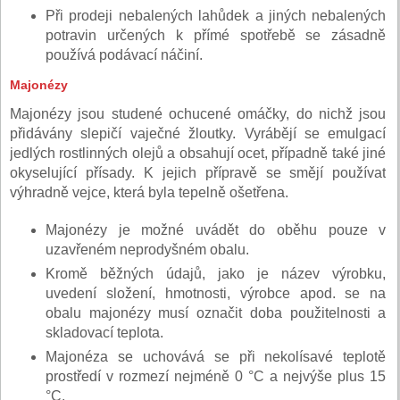
Při prodeji nebalených lahůdek a jiných nebalených
potravin určených k přímé spotřebě se zásadně
používá podávací náčiní.
Majonézy
Majonézy jsou studené ochucené omáčky, do nichž jsou
přidávány slepičí vaječné žloutky. Vyrábějí se emulgací
jedlých rostlinných olejů a obsahují ocet, případně také jiné
okyselující přísady. K jejich přípravě se smějí používat
výhradně vejce, která byla tepelně ošetřena.
Majonézy je možné uvádět do oběhu pouze v
uzavřeném neprodyšném obalu.
Kromě běžných údajů, jako je název výrobku,
uvedení složení, hmotnosti, výrobce apod. se na
obalu majonézy musí označit doba použitelnosti a
skladovací teplota.
Majonéza se uchovává se při nekolísavé teplotě
prostředí v rozmezí nejméně 0 °C a nejvýše plus 15
°C.