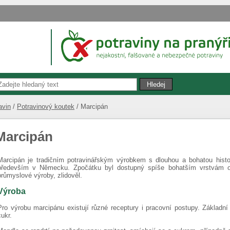
avin
Potravinový koutek
Marcipán
Marcipán
Marcipán je tradičním potravinářským výrobkem s dlouhou a bohatou histor
především v Německu. Zpočátku byl dostupný spíše bohatším vrstvám oby
průmyslové výroby, zlidověl.
Výroba
Pro výrobu marcipánu existují různé receptury i pracovní postupy. Základn
cukr.