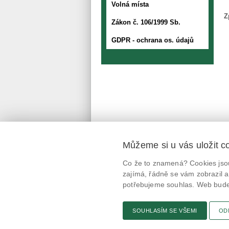
Volná místa
Z
Zákon č. 106/1999 Sb.
GDPR - ochrana os. údajů
Můžeme si u vás uložit c
Mobilní aplikace
Co že to znamená? Cookies jsou
@potravinynapranyri
zajímá, řádně se vám zobrazil a
potřebujeme souhlas. Web bude 
potravinynapranyri
SOUHLASÍM SE VŠEMI
OD