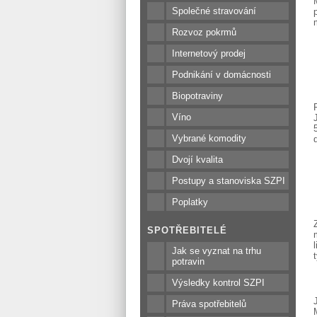
Společné stravování
Rozvoz pokrmů
Internetový prodej
Podnikání v domácnosti
Biopotraviny
Víno
Vybrané komodity
Dvojí kvalita
Postupy a stanoviska SZPI
Poplatky
SPOTŘEBITELÉ
Jak se vyznat na trhu
potravin
Výsledky kontrol SZPI
Práva spotřebitelů