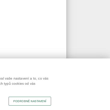
Textová verze
al vaše nastavení a to, co vás
Připomínky
ch typů cookies od vás
Novinky
Odkaz
RSS kanál
Tisk stránky
PODROBNÉ NASTAVENÍ