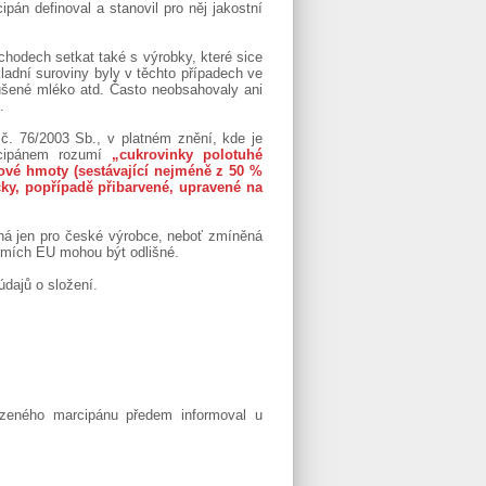
ipán definoval a stanovil pro něj jakostní
odech setkat také s výrobky, které sice
adní suroviny byly v těchto případech ve
sušené mléko atd. Často neobsahovaly ani
.
. 76/2003 Sb., v platném znění, kde je
rcipánem rozumí
„cukrovinky polotuhé
ové hmoty (sestávající nejméně z 50 %
ky, popřípadě přibarvené, upravené na
ná jen pro české výrobce, neboť zmíněná
emích EU mohou být odlišné.
údajů o složení.
ízeného marcipánu předem informoval u