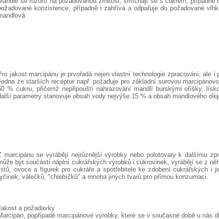
Mandle se rozdrtí na požadovanou zrnitost, smíchají se s cukrem, případně 
požadované konzistence, případně i zahřívá a odpařuje do požadované vlhko
mandlová.
Pro jakost marcipánu je prvořadá nejen vlastní technologie zpracování, ale i
Jedna ze starších receptur např. požaduje pro základní surovou marcipáno
50 % cukru, přičemž nepřipouští nahrazování mandlí burskými oříšky, lísko
další parametry stanovuje obsah vody nejvýše 15 % a obsah mandlového ole
Z marcipánu se vyrábějí nejrůznější výrobky nebo polotovary k dalšímu zpr
může být součástí náplní cukrářských výrobků i cukrovinek, vyrábějí se z n
listů, ovoce a figurek pro cukráře a spotřebitele ke zdobení cukrářských i
tyčinek, válečků, "chlebíčků" a mnoha jiných tvarů pro přímou konzumaci.
Jakost a požadavky
Marcipán, popřípadě marcipánové výrobky, které se v současné době u nás dř