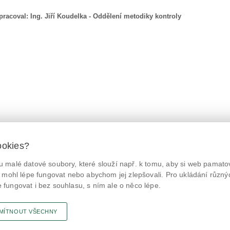
pracoval:
Ing. Jiří Koudelka - Oddělení metodiky kontroly
ookies?
 malé datové soubory, které slouží např. k tomu, aby si web pamatov
© Státní zemědělská a potravinářská inspekce 2026.
@NaPranyri
Květná 15, 603 00 Brno,
epodatelna
szpi.gov.cz
 mohl lépe fungovat nebo abychom jej zlepšovali. Pro ukládání různý
ID datové schránky: avraiqg
fungovat i bez souhlasu, s ním ale o něco lépe.
@SZPIjobs
IČO: 75014149, DIČ: CZ75014149
Prohlášení o přístupnosti
|
Zásady ochrany soukromí
MÍTNOUT VŠECHNY