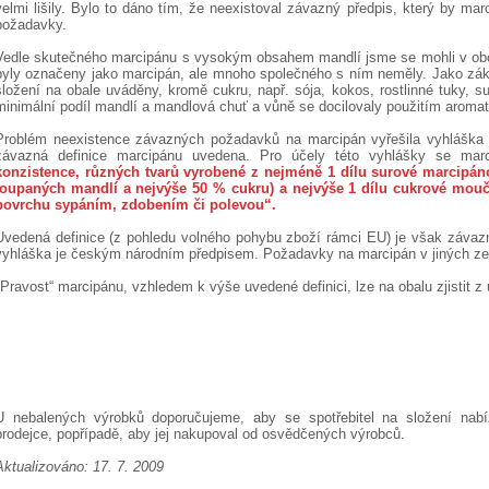
velmi lišily. Bylo to dáno tím, že neexistoval závazný předpis, který by marc
požadavky.
Vedle skutečného marcipánu s vysokým obsahem mandlí jsme se mohli v obch
byly označeny jako marcipán, ale mnoho společného s ním neměly. Jako zákl
složení na obale uváděny, kromě cukru, např. sója, kokos, rostlinné tuky, 
minimální podíl mandlí a mandlová chuť a vůně se docilovaly použitím aromat
Problém neexistence závazných požadavků na marcipán vyřešila vyhláška č
závazná definice marcipánu uvedena. Pro účely této vyhlášky se ma
konzistence, různých tvarů vyrobené z nejméně 1 dílu surové marcipán
loupaných mandlí a nejvýše 50 % cukru) a nejvýše 1 dílu cukrové mouč
povrchu sypáním, zdobením či polevou“.
Uvedená definice (z pohledu volného pohybu zboží rámci EU) je však závaz
vyhláška je českým národním předpisem. Požadavky na marcipán v jiných z
"Pravost“ marcipánu, vzhledem k výše uvedené definici, lze na obalu zjistit z 
U nebalených výrobků doporučujeme, aby se spotřebitel na složení nab
prodejce, popřípadě, aby jej nakupoval od osvědčených výrobců.
Aktualizováno: 17. 7. 2009