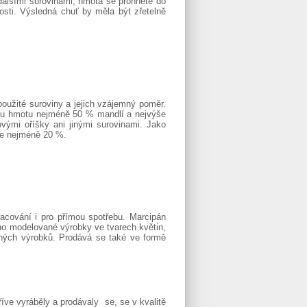
dalšími surovinami, hmota se prohněte do
sti. Výsledná chuť by měla být zřetelně
 použité suroviny a jejich vzájemný poměr.
vou hmotu nejméně 50 % mandlí a nejvýše
vými oříšky ani jinými surovinami. Jako
je nejméně 20 %.
acování i pro přímou spotřebu. Marcipán
ěho modelované výrobky ve tvarech květin,
 jiných výrobků. Prodává se také ve formě
íve vyráběly a prodávaly se, se v kvalitě