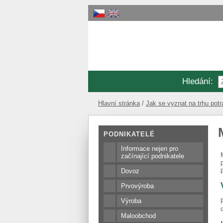
Hledání
:
Hlavní stránka
Jak se vyznat na trhu potr
PODNIKATELÉ
Informace nejen pro
začínající podnikatele
Dovoz
Prvovýroba
Výroba
Maloobchod