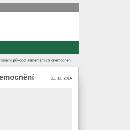
robiální původci alimentárních onemocnění
nemocnění
11. 12. 2014