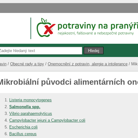
avin
Obecné rady a tipy
Onemocnění z potravin, alergie a intolerance
Mik
Mikrobiální původci alimentárních o
Listeria monocytogenes
Salmonella spp.
Vibrio parahaemolyticus
Campylobacter jejuni a Campylobacter coli
Escherichia coli
Bacillus cereus