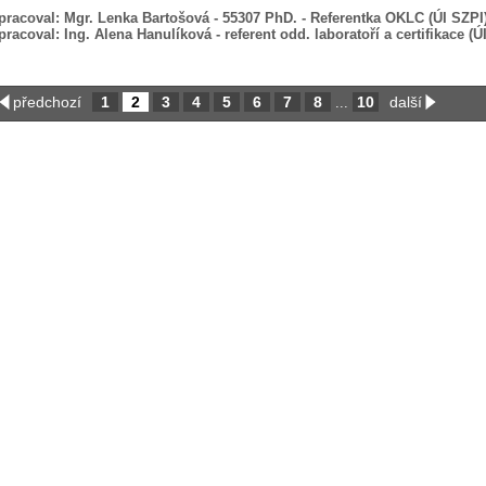
pracoval:
Mgr. Lenka Bartošová - 55307 PhD. - Referentka OKLC (ÚI SZPI
pracoval:
Ing. Alena Hanulíková - referent odd. laboratoří a certifikace (Ú
předchozí
1
2
3
4
5
6
7
8
10
další
...