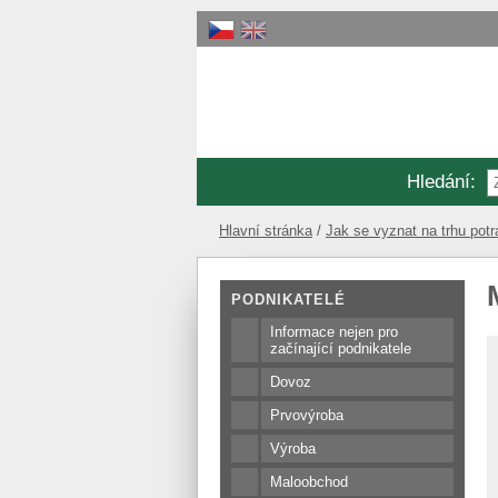
Hledání
:
Hlavní stránka
Jak se vyznat na trhu potr
PODNIKATELÉ
Informace nejen pro
začínající podnikatele
Dovoz
Prvovýroba
Výroba
Maloobchod