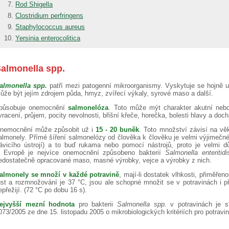
Rod Shigella
Clostridium perfringens
Staphylococcus aureus
Yersinia enterocolitica
almonella spp.
almonella spp.
patří mezi patogenní mikroorganismy. Vyskytuje se hojně u
ůže být jejím zdrojem půda, hmyz, zvířecí výkaly, syrové maso a další.
působuje onemocnění
salmonelóza
. Toto může mýt charakter akutní neb
vracení, průjem, pocity nevolnosti, břišní křeče, horečka, bolesti hlavy a do
nemocnění může způsobit už i
15 - 20 buněk
. Toto množství závisí na vě
almonely. Přímé šíření salmonelózy od člověka k člověku je velmi výjimečné,
rávicího ústrojí) a to buď rukama nebo pomocí nástrojů, proto je velmi d
 Evropě je nejvíce onemocnění způsobeno bakterií
Salmonella enteritidi
edostatečně opracované maso, masné výrobky, vejce a výrobky z nich.
almonely se množí v každé potravině
, mají-li dostatek vlhkosti, přiměřeno
ůst a rozmnožování je 37 °C, jsou ale schopné množit se v potravinách i př
epřežijí. (72 °C po dobu 16 s).
ejvyšší mezní hodnota
pro bakterii
Salmonella spp.
v potravinách je 
073/2005 ze dne 15. listopadu 2005 o mikrobiologických kritériích pro potravi