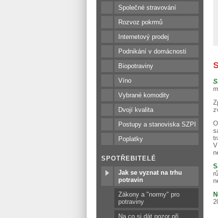
Společné stravování
Rozvoz pokrmů
Internetový prodej
Podnikání v domácnosti
S
Biopotraviny
Víno
S
m
Vybrané komodity
Z
Dvojí kvalita
z
O
Postupy a stanoviska SZPI
s
t
Poplatky
V
n
SPOTŘEBITELÉ
S
Jak se vyznat na trhu
r
potravin
n
N
Zákony a "normy" pro
2
potraviny
Na co si dát pozor při