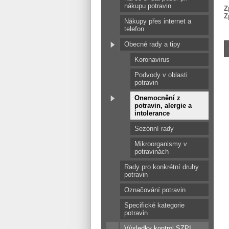
nákupu potravin
Z
Z
Nákupy přes internet a
telefon
Obecné rady a tipy
Koronavirus
Podvody v oblasti
potravin
Onemocnění z
potravin, alergie a
intolerance
Sezónní rady
Mikroorganismy v
potravinách
Rady pro konkrétní druhy
potravin
Označování potravin
Specifické kategorie
potravin
Výsledky kontrol SZPI