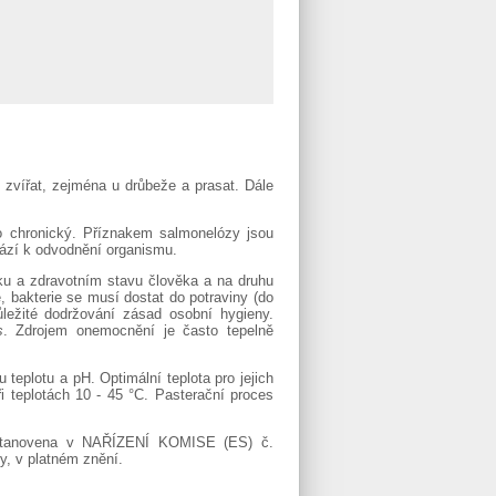
 zvířat, zejména u drůbeže a prasat. Dále
o chronický. Příznakem salmonelózy jsou
chází k odvodnění organismu.
ku a zdravotním stavu člověka a na druhu
 bakterie se musí dostat do potraviny (do
ůležité dodržování zásad osobní hygieny.
s
. Zdrojem onemocnění je často tepelně
u teplotu a pH. Optimální teplota pro jejich
i teplotách 10 - 45 °C. Pasterační proces
stanovena v NAŘÍZENÍ KOMISE (ES) č.
ny, v platném znění.